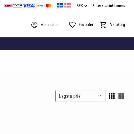
Priser visas
inkl. moms
Favoriter
Kundvagn
Mina sidor
Välj sortering
Välj 