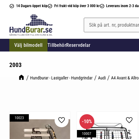
14 Dagars öppet köp
Fri frakt-vid köp över 3 000 kr
Leverans inom 2-3 da
Välj bilmodell
Tillbehör
Reservdelar
2003
Hundburar - Lastgaller - Hundgrindar
Audi
A4 Avant & Allr
10023
10
%
Lägg till i favoriter
Lägg 
10007