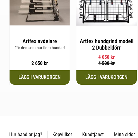
Artfex avdelare
Artfex hundgrind modell
2 Dubbeldörr
För den som har flera hundar!
4 050
kr
2 650
kr
4 500
kr
Hur handlar jag?
Köpvillkor
Kundtjänst
Mina sidor