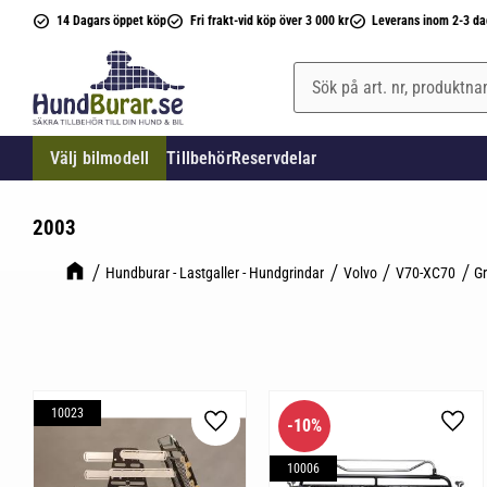
14 Dagars öppet köp
Fri frakt-vid köp över 3 000 kr
Leverans inom 2-3 da
Välj bilmodell
Tillbehör
Reservdelar
2003
Hundburar - Lastgaller - Hundgrindar
Volvo
V70-XC70
Gr
10023
10
%
Lägg till i favoriter
Lägg 
10006