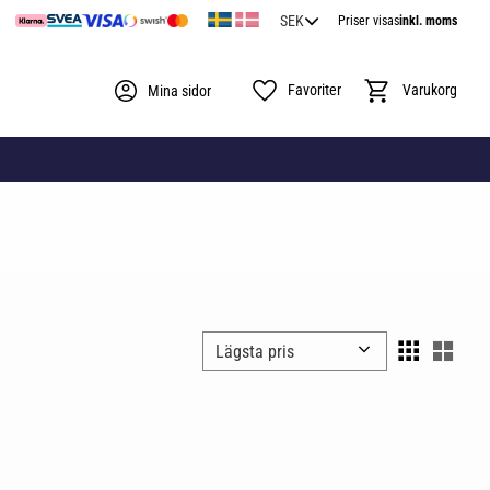
Priser visas
inkl. moms
Favoriter
Kundvagn
Mina sidor
Välj sortering
Välj 