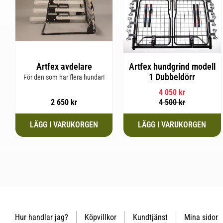
Artfex avdelare
Artfex hundgrind modell
1 Dubbeldörr
För den som har flera hundar!
4 050
kr
2 650
kr
4 500
kr
Hur handlar jag?
Köpvillkor
Kundtjänst
Mina sidor