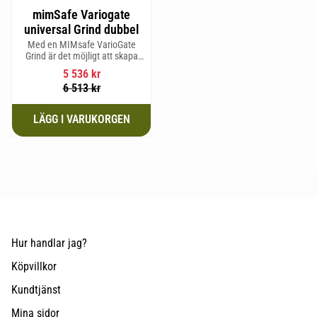
mimSafe Variogate
universal Grind dubbel
Med en MIMsafe VarioGate
Grind är det möjligt att skapa
ett inhägnat område i hela
5 536
kr
bagageutrymmet som kan
6 513
kr
användas för transport av
hundar eller last
Hur handlar jag?
Köpvillkor
Kundtjänst
Mina sidor