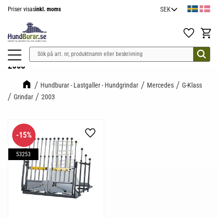
Priser visas
inkl. moms
Meny
Favoriter
Kundv
2003
Hundburar - Lastgaller - Hundgrindar
Mercedes
G-Klass
Grindar
2003
15
%
Lägg till i favoriter
53253