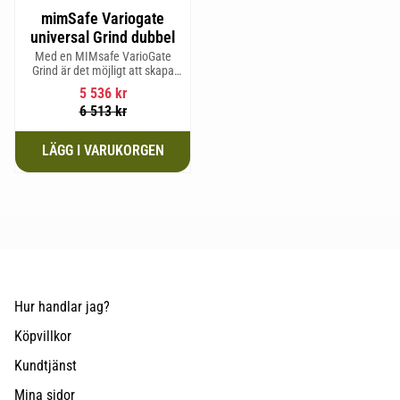
mimSafe Variogate
universal Grind dubbel
Med en MIMsafe VarioGate
Grind är det möjligt att skapa
ett inhägnat område i hela
5 536
kr
bagageutrymmet som kan
6 513
kr
användas för transport av
hundar eller last
Hur handlar jag?
Köpvillkor
Kundtjänst
Mina sidor