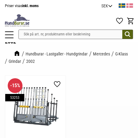
Priser visas
inkl. moms
Meny
Favoriter
Kundv
2002
Hundburar - Lastgaller - Hundgrindar
Mercedes
G-Klass
Grindar
2002
15
%
Lägg till i favoriter
53253