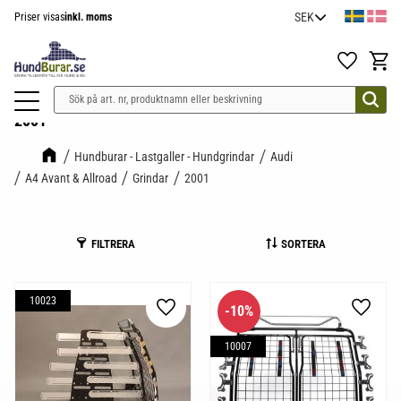
Priser visas
inkl. moms
Meny
Favoriter
Kundv
2001
Hundburar - Lastgaller - Hundgrindar
Audi
A4 Avant & Allroad
Grindar
2001
FILTRERA
SORTERA
10023
10
%
Lägg till i favoriter
Lägg til
10007