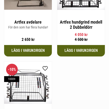
Artfex avdelare
Artfex hundgrind modell
2 Dubbeldörr
För den som har flera hundar!
4 050
kr
2 650
kr
4 500
kr
10
%
Lägg till i favoriter
10009