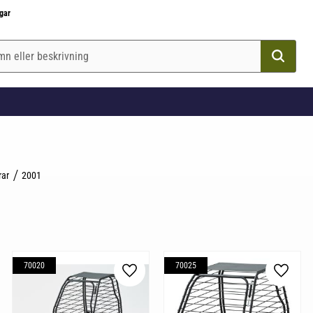
gar
rar
2001
70020
70025
till i favoriter
Lägg till i favoriter
Lägg til