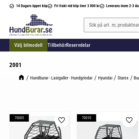
14 Dagars öppet köp
Fri frakt-vid köp över 3 000 kr
Leverans inom 2-3 da
Välj bilmodell
Tillbehör
Reservdelar
2001
Hundburar - Lastgaller - Hundgrindar
Hyundai
Starex
Bu
70005
70010
Lägg till i favoriter
Lägg 