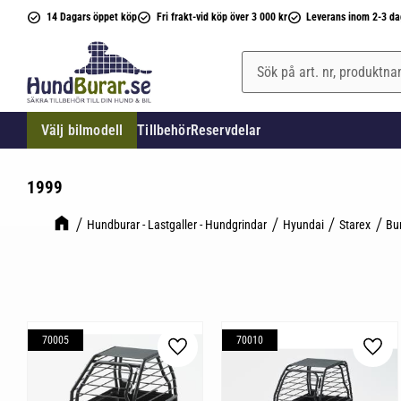
14 Dagars öppet köp
Fri frakt-vid köp över 3 000 kr
Leverans inom 2-3 da
Välj bilmodell
Tillbehör
Reservdelar
1999
Hundburar - Lastgaller - Hundgrindar
Hyundai
Starex
Bu
70005
70010
Lägg till i favoriter
Lägg 