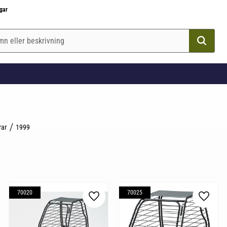
gar
rar
1999
70020
70025
till i favoriter
Lägg till i favoriter
Lägg til