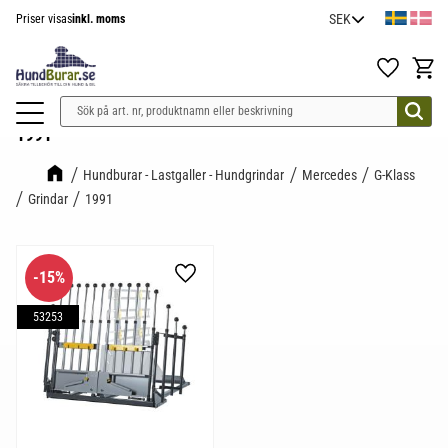
Priser visas
inkl. moms
Meny
Favoriter
Kundv
1991
Hundburar - Lastgaller - Hundgrindar
Mercedes
G-Klass
Grindar
1991
15
%
Lägg till i favoriter
53253